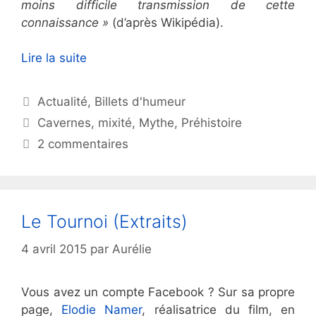
moins difficile transmission de cette
connaissance »
(d’après Wikipédia).
Lire la suite
Catégories
Actualité
,
Billets d'humeur
Étiquettes
Cavernes
,
mixité
,
Mythe
,
Préhistoire
2 commentaires
Le Tournoi (Extraits)
4 avril 2015
par
Aurélie
Vous avez un compte Facebook ? Sur sa propre
page,
Elodie Namer
, réalisatrice du film, en