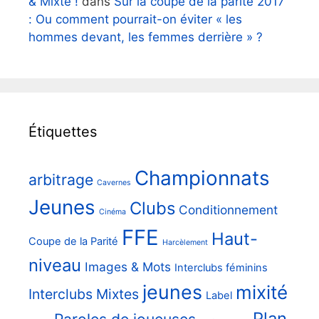
& Mixte !
dans
Sur la coupe de la parité 2017
: Ou comment pourrait-on éviter « les
hommes devant, les femmes derrière » ?
Étiquettes
Championnats
arbitrage
Cavernes
Jeunes
Clubs
Conditionnement
Cinéma
FFE
Haut-
Coupe de la Parité
Harcèlement
niveau
Images & Mots
Interclubs féminins
jeunes
mixité
Interclubs Mixtes
Label
Plan
Paroles de joueuses