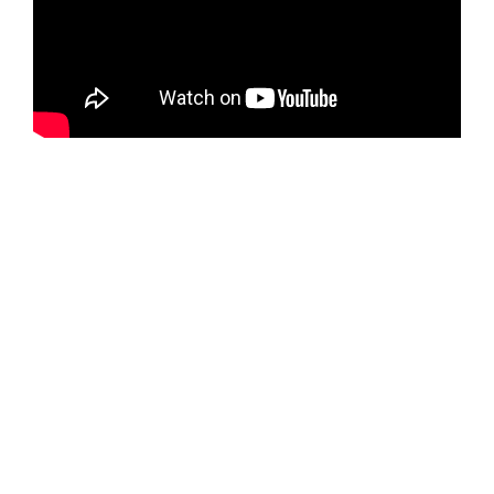
Aurélie Dacalor
Aurélie Dacalor
Aurélie
Dacalor
Aurélie Dacalor
Aurélie Dacalor
Aurélie
Dacalor
Aurélie Dacalor
Aurélie Dacalor
Aurélie
Dacalor
Aurélie Dacalor
Aurélie Dacalor
Aurélie
Dacalor
Aurélie Dacalor
Aurélie Dacalor
Aurélie
Dacalor
Aurélie Dacalor
Aurélie Dacalor
Aurélie
Dacalor
Aurélie Dacalor
Aurélie Dacalor
Aurélie
Dacalor
Aurélie Dacalor
Aurélie Dacalor