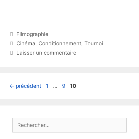
Catégories
Filmographie
Étiquettes
Cinéma
,
Conditionnement
,
Tournoi
Laisser un commentaire
Page
Page
Page
←
précédent
1
…
9
10
Rechercher :