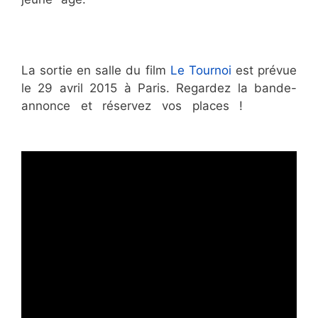
Aurélie Dacalor
Aurélie Dacalor
Aurélie
Dacalor
Aurélie Dacalor
Aurélie Dacalor
La sortie en salle du film
Le Tournoi
est prévue
le 29 avril 2015 à Paris. Regardez la bande-
annonce et réservez vos places !
Aurélie
Dacalor