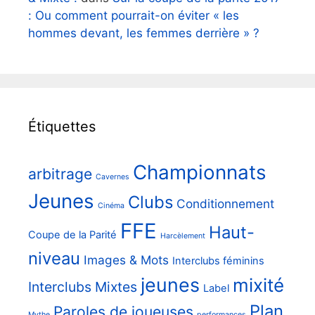
: Ou comment pourrait-on éviter « les
hommes devant, les femmes derrière » ?
Étiquettes
Championnats
arbitrage
Cavernes
Jeunes
Clubs
Conditionnement
Cinéma
FFE
Haut-
Coupe de la Parité
Harcèlement
niveau
Images & Mots
Interclubs féminins
jeunes
mixité
Interclubs Mixtes
Label
Plan
Paroles de joueuses
Mythe
performances