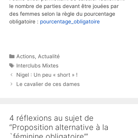
le nombre de parties devant être jouées par
des femmes selon la règle du pourcentage
obligatoire :
pourcentage_obligatoire
Aurélie Dacalor
Catégories
Actions
,
Actualité
Étiquettes
Interclubs Mixtes
Nigel : Un peu « short » !
Le cavalier de ces dames
4 réflexions au sujet de
“Proposition alternative à la
`féminine obligatoire’”