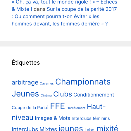
« Oh, ça va, tout le monde rigole ! » – Echecs
& Mixte !
dans
Sur la coupe de la parité 2017
: Ou comment pourrait-on éviter « les
hommes devant, les femmes derrière » ?
Étiquettes
Championnats
arbitrage
Cavernes
Jeunes
Clubs
Conditionnement
Cinéma
FFE
Haut-
Coupe de la Parité
Harcèlement
niveau
Images & Mots
Interclubs féminins
jeunes
mixité
Interclubs Mixtes
Label