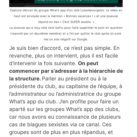
Capture d’écran du groupe What’s app d’un club Luxembourgeois. La vidéo en
haut est envoyée avec la mention « Bonnes vacances ! » et une joueuse
répond en bas « C’est SUPER sexiste. »
La joueuse qui a reçu cela s’est battu pour faire supprimer le post en question
(reposté par un deuxième membre) et a fini par quitter le club après lui avoir
mis un avis négatif sur Google.
Je suis bien d’accord, ce n’est pas simple. En
revanche, plus on intervient, plus il est facile
d’intervenir la fois suivante.
On peut
commencer par s’adresser à la hiérarchie de
la structure.
Parler au président ou à la
présidente du club, au capitaine de l’équipe, à
l’administrateur ou l’administratrice du groupe
What’s app du club. J’en profite pour faire un
aparté sur les groupes What’s app des clubs,
car nous avons eu connaissance de plusieurs
cas de blagues sexistes via ce canal. Ces
groupes sont de plus en plus répandus, et