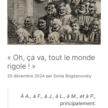
« Oh, ça va, tout le monde
rigole ! »
20 décembre 2024
par
Sonia Bogdanovsky
À A., à F., à J., à L., à M., et à P.,
principalement.