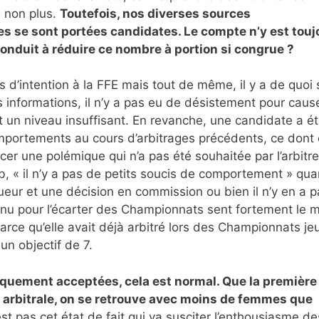
e non plus.
Toutefois, nos diverses sources
s se sont portées candidates. Le compte n’y est touj
conduit à réduire ce nombre à portion si congrue ?
 d’intention à la FFE mais tout de même, il y a de quoi 
 informations, il n’y a pas eu de désistement pour caus
 un niveau insuffisant. En revanche, une candidate a é
omportements au cours d’arbitrages précédents, ce dont 
cer une polémique qui n’a pas été souhaitée par l’arbitr
, « il n’y a pas de petits soucis de comportement » qu
joueur et une décision en commission ou bien il n’y en a p
enu pour l’écarter des Championnats sent fortement le m
rce qu’elle avait déjà arbitré lors des Championnats je
un objectif de 7.
quement acceptées, cela est normal. Que la première
té arbitrale, on se retrouve avec moins de femmes que
est pas cet état de fait qui va susciter l’enthousiasme de