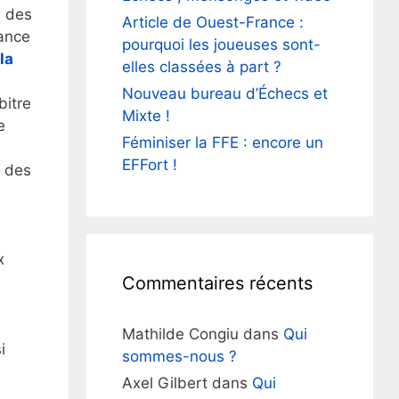
e des
Article de Ouest-France :
ance
pourquoi les joueuses sont-
la
elles classées à part ?
Nouveau bureau d’Échecs et
bitre
Mixte !
e
Féminiser la FFE : encore un
EFFort !
é des
x
Commentaires récents
Mathilde Congiu
dans
Qui
i
sommes-nous ?
Axel Gilbert
dans
Qui