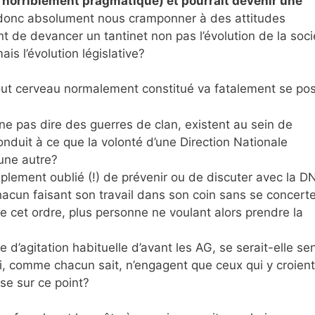
 horriblement pragmatique) et pourrait devenir une
onc absolument nous cramponner à des attitudes
ent de devancer un tantinet non pas l’évolution de la soci
is l’évolution législative?
out cerveau normalement constitué va fatalement se pos
 ne pas dire des guerres de clan, existent au sein de
onduit à ce que la volonté d’une Direction Nationale
 une autre?
mplement oublié (!) de prévenir ou de discuter avec la D
hacun faisant son travail dans son coin sans se concerte
 cet ordre, plus personne ne voulant alors prendre la
 d’agitation habituelle d’avant les AG, se serait-elle sen
, comme chacun sait, n’engagent que ceux qui y croient
sse sur ce point?