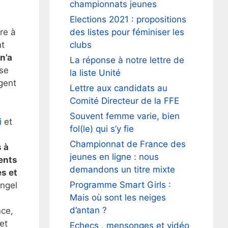
championnats jeunes
Elections 2021 : propositions
des listes pour féminiser les
re à
clubs
nt
n’a
La réponse à notre lettre de
sse
la liste Unité
agent
Lettre aux candidats au
Comité Directeur de la FFE
Souvent femme varie, bien
ci
et
fol(le) qui s’y fie
Championnat de France des
 à
jeunes en ligne : nous
ents
demandons un titre mixte
s et
Programme Smart Girls :
angel
Mais où sont les neiges
d’antan ?
nce,
et
Echecs , mensonges et vidéo