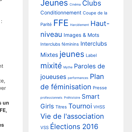
Jeunes
Clubs
Cinéma
Conditionnement
Coupe de la
FFE
:
Haut-
Parité
Harcèlement
niveau
Images & Mots
Interclubs
Interclubs féminins
jeunes
Mixtes
Label
mixité
Paroles de
nt
Mythe
Plan
joueuses
performances
xe,
de féminisation
ver
Presse
Smart
professionnels
Préhistoire
s un
Tournoi
Girls
Titres
VHSS
FE,
Vie de l'association
es
Élections 2016
VSS