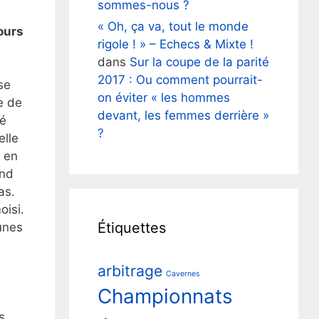
sommes-nous ?
« Oh, ça va, tout le monde
ours
rigole ! » – Echecs & Mixte !
dans
Sur la coupe de la parité
2017 : Ou comment pourrait-
se
on éviter « les hommes
e de
devant, les femmes derrière »
té
?
elle
e en
and
as.
oisi.
Étiquettes
unes
arbitrage
Cavernes
Championnats
s