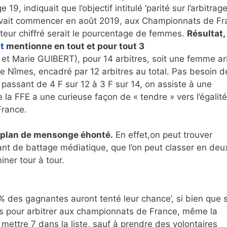
9, indiquait que l’objectif intitulé ‘parité sur l’arbitrag
devait commencer en août 2019, aux Championnats de Fr
ateur chiffré serait le pourcentage de femmes.
Résultat,
t
mentionne en tout et pour tout 3
 Marie GUIBERT), pour 14 arbitres, soit une femme ar
e Nîmes, encadré par 12 arbitres au total. Pas besoin d
passant de 4 F sur 12 à 3 F sur 14, on assiste à une
e la FFE a une curieuse façon de « tendre » vers l’égalit
France.
u plan de mensonge éhonté.
En effet,on peut trouver
tant de battage médiatique, que l’on peut classer en deu
iner tour à tour.
des gagnantes auront tenté leur chance’, si bien que s
 pour arbitrer aux championnats de France, même la
mettre 7 dans la liste, sauf à prendre des volontaires