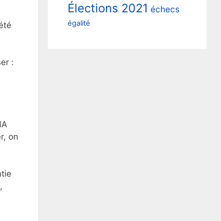
Élections 2021
échecs
égalité
été
er :
NA
r, on
tie
,