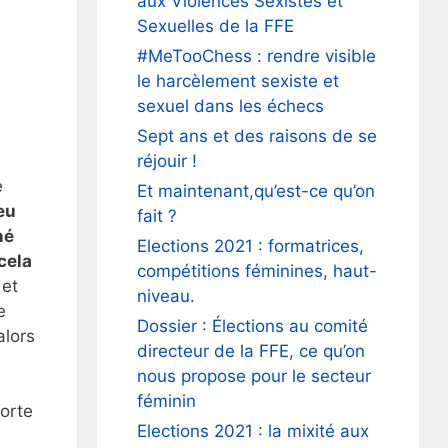
aux Violences Sexistes et
Sexuelles de la FFE
#MeTooChess : rendre visible
le harcèlement sexiste et
sexuel dans les échecs
Sept ans et des raisons de se
réjouir !
e
Et maintenant,qu’est-ce qu’on
eu
fait ?
né
Elections 2021 : formatrices,
cela
compétitions féminines, haut-
 et
niveau.
e
Dossier : Élections au comité
alors
directeur de la FFE, ce qu’on
nous propose pour le secteur
féminin
porte
Elections 2021 : la mixité aux