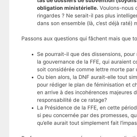
tas de dossiers de subvention (soyons
obligation ministérielle.
Voulons-nous d
ringardes ? Ne serait-il pas plus intellig
dans son ensemble (là, c’est déjà raté) ma
Passons aux questions qui fâchent mais que t
Se pourrait-il que des dissensions, pour
la gouvernance de la FFE, qui auraient c
soit considérée comme lettre morte par
Ou bien alors, la DNF aurait-elle tout si
pour rédiger le plan de féminisation et c
en arrive à des incohérences majeures de
responsabilité de ce ratage?
La Présidence de la FFE, en cette période
si peu concernée par des promesses, qui
qu’elle aurait tout simplement fait l’impa