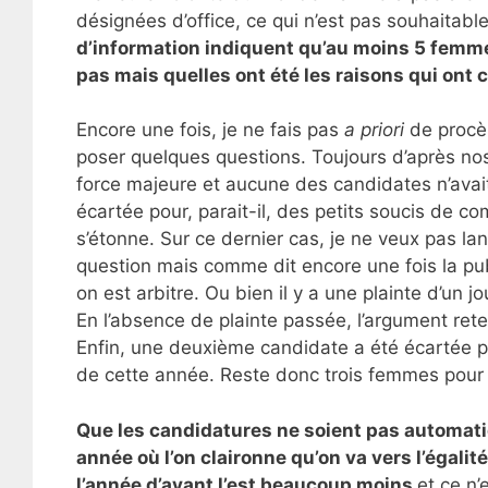
désignées d’office, ce qui n’est pas souhaitabl
d’information indiquent qu’au moins 5 femme
pas mais quelles ont été les raisons qui ont 
Encore une fois, je ne fais pas
a priori
de procès
poser quelques questions. Toujours d’après nos
force majeure et aucune des candidates n’avait
écartée pour, parait-il, des petits soucis de c
s’étonne. Sur ce dernier cas, je ne veux pas lan
question mais comme dit encore une fois la pub
on est arbitre. Ou bien il y a une plainte d’un 
En l’absence de plainte passée, l’argument ret
Enfin, une deuxième candidate a été écartée pa
de cette année. Reste donc trois femmes pour 
Que les candidatures ne soient pas automati
année où l’on claironne qu’on va vers l’égali
l’année d’avant l’est beaucoup moins
et ce n’