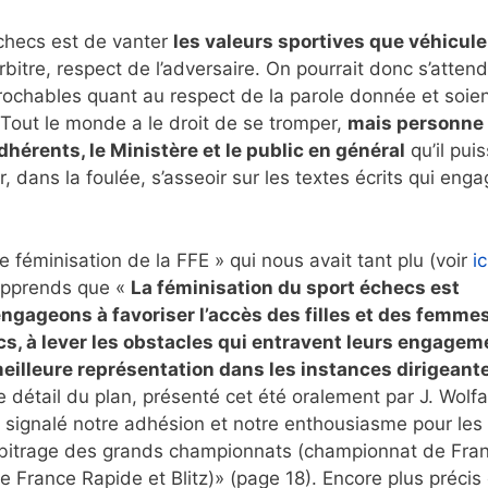
échecs est de vanter
les valeurs sportives que véhicule
rbitre, respect de l’adversaire. On pourrait donc s’attend
prochables quant au respect de la parole donnée et soie
 Tout le monde a le droit de se tromper,
mais personne 
dhérents, le Ministère et le public en général
qu’il pui
, dans la foulée, s’asseoir sur les textes écrits qui eng
de féminisation de la FFE » qui nous avait tant plu (voir
i
’apprends que «
La féminisation du sport échecs est
engageons à favoriser l’accès des filles et des femmes
cs, à lever les obstacles qui entravent leurs engagem
meilleure représentation dans les instances dirigeante
e détail du plan, présenté cet été oralement par J. Wolf
t signalé notre adhésion et notre enthousiasme pour les
’arbitrage des grands championnats (championnat de Fra
France Rapide et Blitz)» (page 18). Encore plus précis 