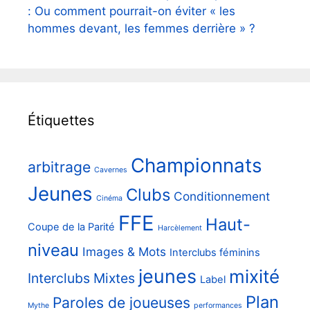
: Ou comment pourrait-on éviter « les
hommes devant, les femmes derrière » ?
Étiquettes
Championnats
arbitrage
Cavernes
Jeunes
Clubs
Conditionnement
Cinéma
FFE
Haut-
Coupe de la Parité
Harcèlement
niveau
Images & Mots
Interclubs féminins
jeunes
mixité
Interclubs Mixtes
Label
Plan
Paroles de joueuses
Mythe
performances