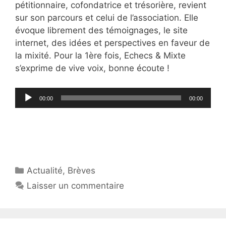
pétitionnaire, cofondatrice et trésorière, revient
sur son parcours et celui de l’association. Elle
évoque librement des témoignages, le site
internet, des idées et perspectives en faveur de
la mixité. Pour la 1ère fois, Echecs & Mixte
s’exprime de vive voix, bonne écoute !
Lecteur
00:00
00:00
audio
Catégories
Actualité
,
Brèves
Laisser un commentaire