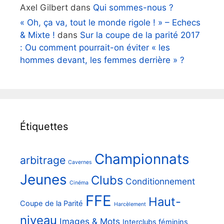
Axel Gilbert
dans
Qui sommes-nous ?
« Oh, ça va, tout le monde rigole ! » – Echecs
& Mixte !
dans
Sur la coupe de la parité 2017
: Ou comment pourrait-on éviter « les
hommes devant, les femmes derrière » ?
Étiquettes
Championnats
arbitrage
Cavernes
Jeunes
Clubs
Conditionnement
Cinéma
FFE
Haut-
Coupe de la Parité
Harcèlement
niveau
Images & Mots
Interclubs féminins