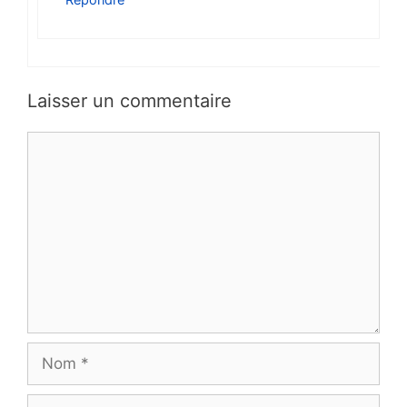
Laisser un commentaire
Commentaire
Nom
E-