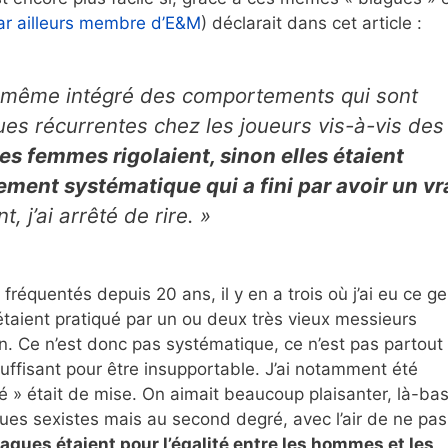
ar ailleurs membre d’E&M
) déclarait dans cet article :
moi-même intégré des comportements qui sont
s récurrentes chez les joueurs vis-à-vis des
es femmes rigolaient, sinon elles étaient
ement systématique qui a fini par avoir un vr
 j’ai arrêté de rire. »
fréquentés depuis 20 ans, il y en a trois où j’ai eu ce g
taient pratiqué par un ou deux très vieux messieurs
on. Ce n’est donc pas systématique, ce n’est pas partout 
suffisant pour être insupportable. J’ai notamment été
 » était de mise. On aimait beaucoup plaisanter, là-bas
gues sexistes mais au second degré, avec l’air de ne pas
agues étaient pour l’égalité entre les hommes et les