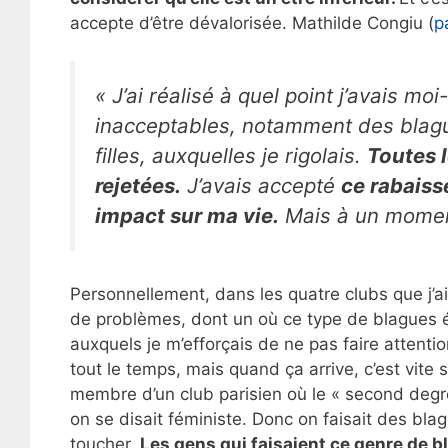
accepte d’être dévalorisée. Mathilde Congiu (
p
« J’ai réalisé à quel point j’avais 
inacceptables, notamment des blague
filles, auxquelles je rigolais.
Toutes l
rejetées.
J’avais accepté
ce rabaiss
impact sur ma vie.
Mais à un moment,
Personnellement, dans les quatre clubs que j’ai 
de problèmes, dont un où ce type de blagues é
auxquels je m’efforçais de ne pas faire attenti
tout le temps, mais quand ça arrive, c’est vite 
membre d’un club parisien où le « second degré
on se disait féministe. Donc on faisait des bla
toucher.
Les gens qui faisaient ce genre de bl