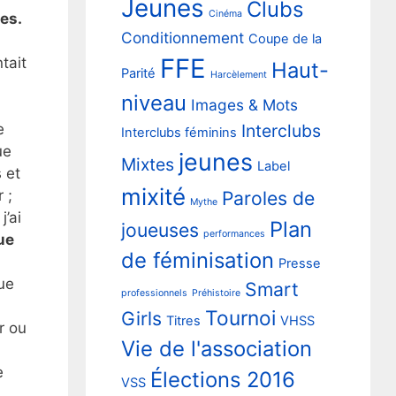
Jeunes
Clubs
Cinéma
es.
Conditionnement
Coupe de la
FFE
tait
Haut-
Parité
Harcèlement
u
niveau
Images & Mots
e
Interclubs
Interclubs féminins
ue
jeunes
Mixtes
Label
 et
mixité
 ;
Paroles de
Mythe
j’ai
Plan
joueuses
performances
ue
de féminisation
Presse
ue
Smart
professionnels
Préhistoire
Tournoi
Girls
Titres
VHSS
r ou
Vie de l'association
e
Élections 2016
VSS