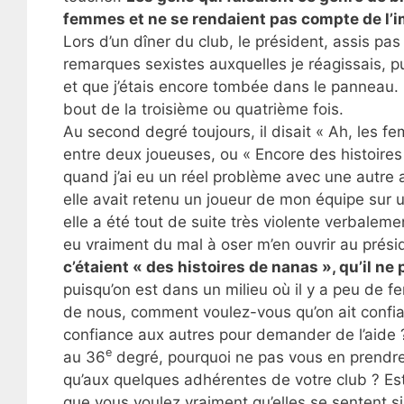
femmes et ne se rendaient pas compte de l’im
Lors d’un dîner du club, le président, assis pa
remarques sexistes auxquelles je réagissais, pui
et que j’étais encore tombée dans le panneau. Po
bout de la troisième ou quatrième fois.
Au second degré toujours, il disait « Ah, les fe
entre deux joueuses, ou « Encore des histoire
quand j’ai eu un réel problème avec une autre 
elle avait retenu un joueur de mon équipe sur 
elle a été tout de suite très violente verbalement
eu vraiment du mal à oser m’en ouvrir au prési
c’étaient « des histoires de nanas », qu’il n
puisqu’on est dans un milieu où il y a peu de
de nous, comment voulez-vous qu’on ait confi
confiance aux autres pour demander de l’aide 
e
au 36
degré, pourquoi ne pas vous en prendre 
qu’aux quelques adhérentes de votre club ? Est-c
que vous voulez vraiment qu’elles se sentent si