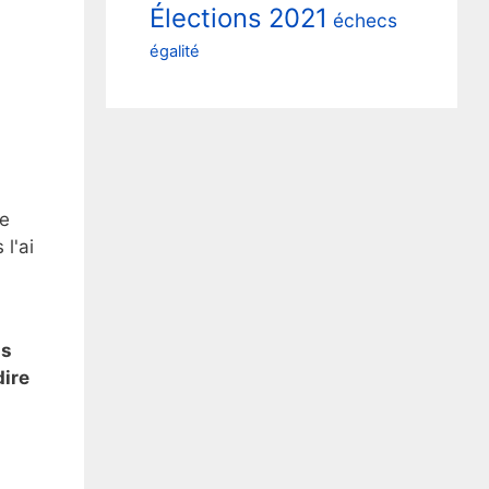
Élections 2021
échecs
égalité
is
dire