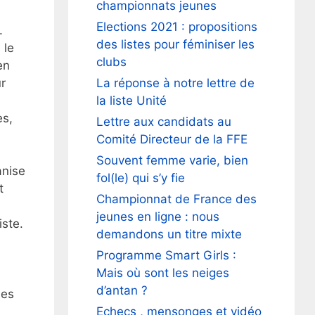
championnats jeunes
Elections 2021 : propositions
.
des listes pour féminiser les
 le
clubs
en
r
La réponse à notre lettre de
la liste Unité
es,
Lettre aux candidats au
Comité Directeur de la FFE
Souvent femme varie, bien
anise
fol(le) qui s’y fie
t
Championnat de France des
jeunes en ligne : nous
ste.
demandons un titre mixte
Programme Smart Girls :
Mais où sont les neiges
d’antan ?
des
Echecs , mensonges et vidéo