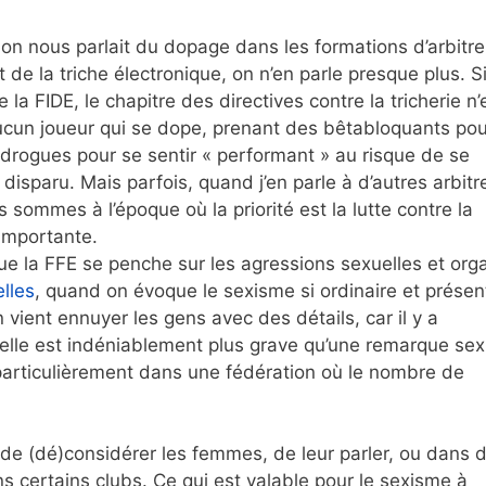
 on nous parlait du dopage dans les formations d’arbitre
de la triche électronique, on n’en parle presque plus. Si
a FIDE, le chapitre des directives contre la tricherie n’
 aucun joueur qui se dope, prenant des bêtabloquants pou
drogues pour se sentir « performant » au risque de se
disparu. Mais parfois, quand j’en parle à d’autres arbitr
s sommes à l’époque où la priorité est la lutte contre la
importante.
e la FFE se penche sur les agressions sexuelles et org
lles
, quand on évoque le sexisme si ordinaire et présen
 vient ennuyer les gens avec des détails, car il y a
elle est indéniablement plus grave qu’une remarque sexi
particulièrement dans une fédération où le nombre de
de (dé)considérer les femmes, de leur parler, ou dans 
s certains clubs. Ce qui est valable pour le sexisme à