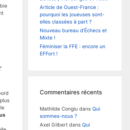
bie
Article de Ouest-France :
nt
pourquoi les joueuses sont-
elles classées à part ?
Nouveau bureau d’Échecs et
Mixte !
Féminiser la FFE : encore un
EFFort !
r
Commentaires récents
bord
 plus
le
Mathilde Congiu
dans
Qui
lus
sommes-nous ?
Axel Gilbert
dans
Qui
lle