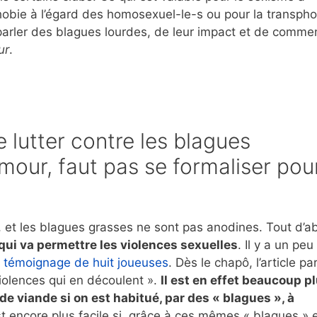
hobie à l’égard des homosexuel-le-s ou pour la transpho
s parler des blagues lourdes, de leur impact et de comme
ur
.
e lutter contre les blagues
umour, faut pas se formaliser pou
e, et les blagues grasses ne sont pas anodines. Tout d’a
qui va permettre les violences sexuelles
. Il y a un peu
 témoignage de huit joueuses
. Dès le chapô, l’article par
violences qui en découlent ».
Il est en effet beaucoup p
 viande si on est habitué, par des « blagues », à
st encore plus facile si, grâce à ces mêmes « blagues » e