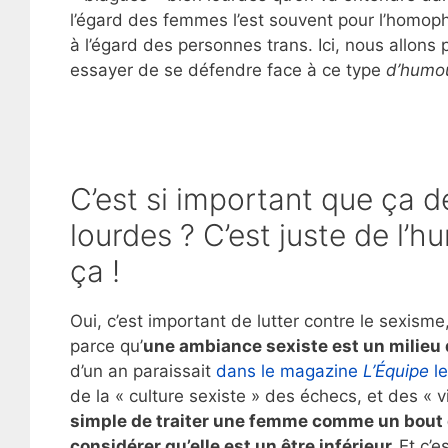
l’égard des femmes l’est souvent pour l’homop
à l’égard des personnes trans. Ici, nous allon
essayer de se défendre face à ce type
d’humo
C’est si important que ça d
lourdes ? C’est juste de l’h
ça !
Oui, c’est important de lutter contre le sexism
parce qu’
une ambiance sexiste est un milieu 
d’un an paraissait
dans le magazine
L’Équipe
le
de la « culture sexiste » des échecs, et des « 
simple de traiter une femme comme un bout de
considérer qu’elle est un être inférieur.
Et c’e