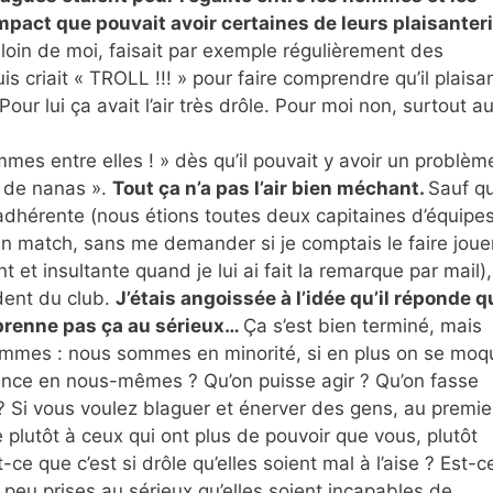
pact que pouvait avoir certaines de leurs plaisanteri
s loin de moi, faisait par exemple régulièrement des
s criait « TROLL !!! » pour faire comprendre qu’il plaisan
ur lui ça avait l’air très drôle. Pour moi non, surtout a
mmes entre elles ! » dès qu’il pouvait y avoir un problèm
s de nanas ».
Tout ça n’a pas l’air bien méchant.
Sauf q
adhérente (nous étions toutes deux capitaines d’équipes
un match, sans me demander si je comptais le faire jouer
 et insultante quand je lui ai fait la remarque par mail), 
dent du club.
J’étais angoissée à l’idée qu’il réponde q
e prenne pas ça au sérieux…
Ça s’est bien terminé, mais
 femmes : nous sommes en minorité, si en plus on se moq
ance en nous-mêmes ? Qu’on puisse agir ? Qu’on fasse
? Si vous voulez blaguer et énerver des gens, au premie
plutôt à ceux qui ont plus de pouvoir que vous, plutôt
e que c’est si drôle qu’elles soient mal à l’aise ? Est-c
 peu prises au sérieux qu’elles soient incapables de