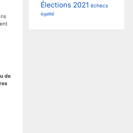
Élections 2021
échecs
.
égalité
ans
ient
vu de
res