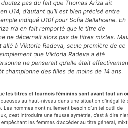
 doutez pas du fait que Thomas Ariza ait
n U14, d’autant qu’il est bien précisé entre
xemple indiqué U10f pour Sofia Bellahcene. Eh
za n’a en fait remporté que le titre de
 ne décernait alors pas de titres mixtes. Mai
rait allé à Viktoria Radeva, seule première de ce
t simplement que Viktoria Radeva a été
sonne ne penserait qu’elle était effectivemen
ôt championne des filles de moins de 14 ans.
que
les titres et tournois féminins sont avant tout un ou
joueuses au haut-niveau dans une situation d’inégalité 
é. Les hommes n’ont nullement besoin d’un tel outil de
ux, c’est introduire une fausse symétrie, c’est à dire nie
en empêchant les femmes d’accéder au titre général, mix