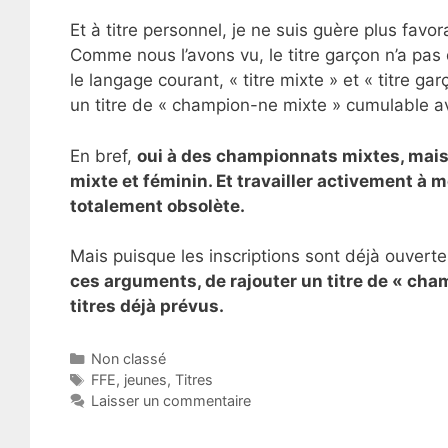
Et à titre personnel, je ne suis guère plus favorab
Comme nous l’avons vu, le titre garçon n’a pas 
le langage courant, « titre mixte » et « titre 
un titre de « champion-ne mixte » cumulable av
En bref,
oui à des championnats mixtes, mais il
mixte et féminin. Et travailler activement à m
totalement obsolète.
Mais puisque les inscriptions sont déjà ouver
ces arguments, de rajouter un titre de « ch
titres déjà prévus.
Catégories
Non classé
Étiquettes
FFE
,
jeunes
,
Titres
Laisser un commentaire