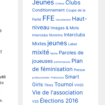
Jeunes
Clubs
Cinéma
Conditionnement
Coupe de la
FFE
Haut-
Parité
Harcèlement
niveau
Images & Mots
s
Interclubs
Interclubs féminins
jeunes
Mixtes
Label
mixité
t
Paroles de
Mythe
Plan
joueuses
performances
de féminisation
Presse
Smart
til
professionnels
Préhistoire
de
Tournoi
Girls
Titres
VHSS
Vie de l'association
r
Élections 2016
te.
VSS