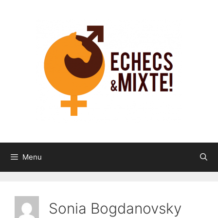
Aller
au
contenu
Menu
Sonia Bogdanovsky