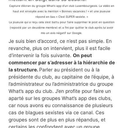
Capture d’écran du groupe What’s app d’un club Luxembourgeois. La vidéo en
haut est envoyée avec la mention « Bonnes vacances ! » et une joueuse
répond en bas « C’est SUPER sexiste. »
La joueuse qui a reçu cela s’est battu pour faire supprimer le post en question
(reposté par un deuxième membre) et a fini par quitter le club après lui avoir
mis un avis négatif sur Google.
Je suis bien d’accord, ce n’est pas simple. En
revanche, plus on intervient, plus il est facile
d’intervenir la fois suivante.
On peut
commencer par s’adresser à la hiérarchie de
la structure.
Parler au président ou à la
présidente du club, au capitaine de l’équipe, à
l’administrateur ou l’administratrice du groupe
What’s app du club. J’en profite pour faire un
aparté sur les groupes What’s app des clubs,
car nous avons eu connaissance de plusieurs
cas de blagues sexistes via ce canal. Ces
groupes sont de plus en plus répandus, et
certains les confondent avec un groupe