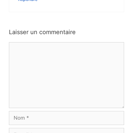
Laisser un commentaire
Commentaire
Nom
E-