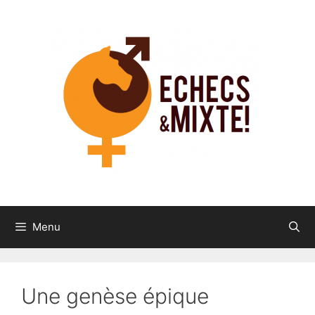
Aller
au
contenu
Menu
Une genèse épique