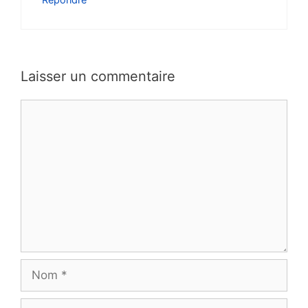
Laisser un commentaire
Commentaire
Nom
E-