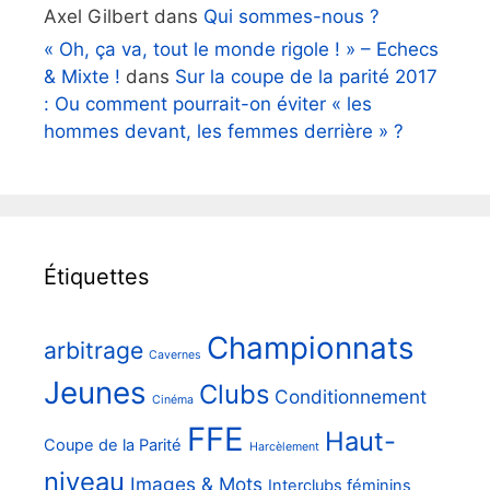
Axel Gilbert
dans
Qui sommes-nous ?
« Oh, ça va, tout le monde rigole ! » – Echecs
& Mixte !
dans
Sur la coupe de la parité 2017
: Ou comment pourrait-on éviter « les
hommes devant, les femmes derrière » ?
Étiquettes
Championnats
arbitrage
Cavernes
Jeunes
Clubs
Conditionnement
Cinéma
FFE
Haut-
Coupe de la Parité
Harcèlement
niveau
Images & Mots
Interclubs féminins