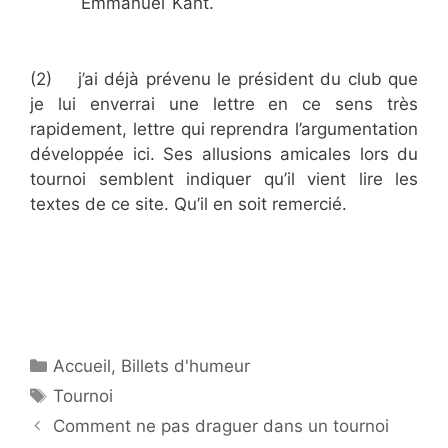
Emmanuel Kant.
Aurélie Dacalor
Aurélie
Dacalor
Aurélie Dacalor
Aurélie Dacalor
(2) j’ai déjà prévenu le président du club que
je lui enverrai une lettre en ce sens très
rapidement, lettre qui reprendra l’argumentation
développée ici. Ses allusions amicales lors du
tournoi semblent indiquer qu’il vient lire les
textes de ce site. Qu’il en soit remercié.
Aurélie Dacalor
Aurélie Dacalor
Aurélie
Dacalor
Aurélie Dacalor
Aurélie Dacalor
Aurélie Dacalor
Aurélie Dacalor
Catégories
Accueil
,
Billets d'humeur
Étiquettes
Tournoi
Comment ne pas draguer dans un tournoi