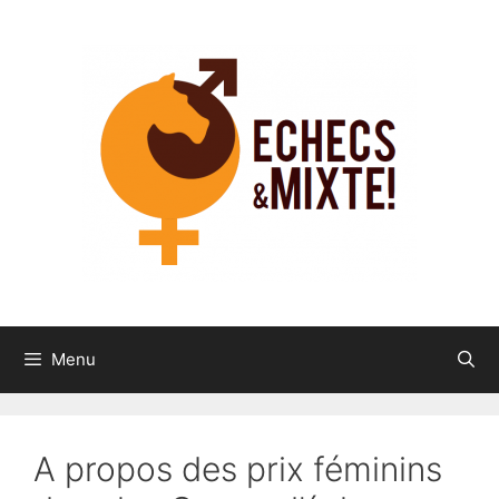
Aller
au
contenu
Menu
A propos des prix féminins